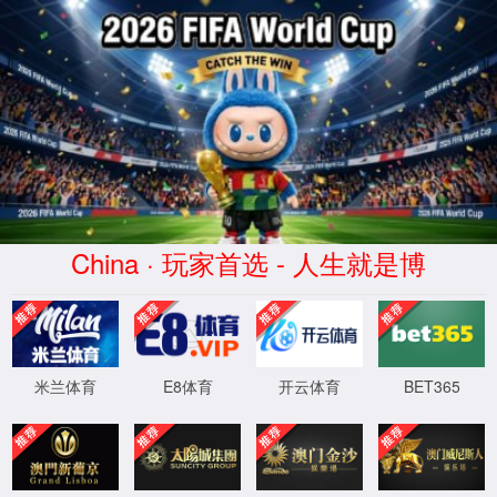
yl6809永利(集团)·Official
website
yl6809永利官网
新闻中心
业务领域
首页
行业与联盟
创新战略联盟
创新战略联
行业与联盟