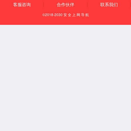
公司简介
yl6809永
董事长致辞
yl6809永利官网集团(简称“yl6809永利”)成立于
组织机构
1987年，原属地质矿产部、国土资源部，1999年
企业文化
加入世界500强企业中国机械工业集团有限公司
（国机集团），为国机集团所属全资子公司。
招聘动态
联系我们
网站地图
|
版权声明
Copyright©yl6809永利
京ICP备05004203号
XML 地图