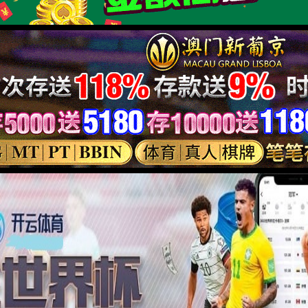
到衡探公司讲授学习贯彻党的二
yl6809永利组织参观“新中国成立
中全会精神专题党课
矿产勘查成就展”
2
2024-11-14
更多>>
到第
页
1
2
3
4
5
...
19
下一页
yl6809永利官网
产品中心
董事长致辞
新产品展示
钻探机械
于
组织机构
钻采工具
物探仪器
9年
企业文化
分析仪器
环保装备
司
。
招聘动态
其他产品
咨询与建议