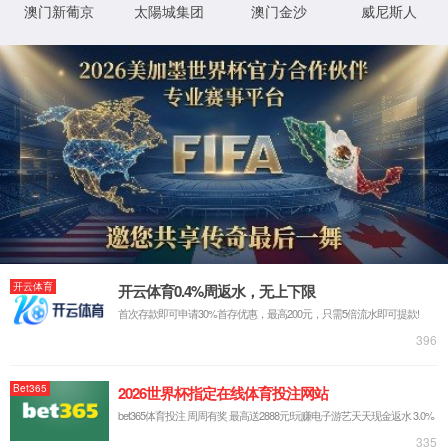
企业基本信息
企业重大事项
履行社会责任
员工招聘信息
招标采购信息
招标采购信息
其他公开信息
欠款投诉平台