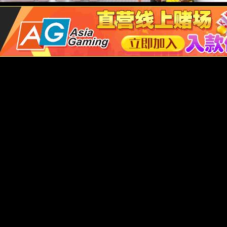
存储仓，可实现钻进参数实时显示存储、远程传输及钻杆自动化
可实现智能钻探与实时岩土同步分析，提升了数据采集精度，为
钻机研发过程中，yl6809永利研究院与机械工业勘察设计研究
破多项关键技术，各项性能指标均达到设计要求。这一创新成果
等痛点，迈开了yl6809永利产品转型升级，实现数字赋能的新
yl6809永利官网
产品中心
董事长致辞
新产品展示
钻探机械