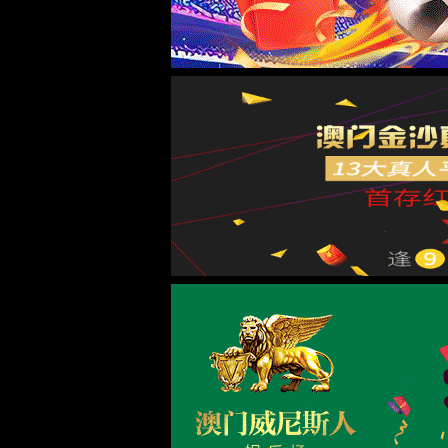
通知公告
企业动态
党建动态