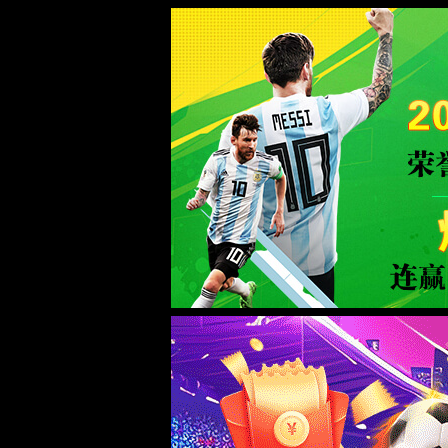
yl6809永利(集团)·Official websit
yl6809永利官网
新闻中心
首页
新闻中心
企业动态
新闻中心
公司新闻