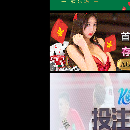
近
西安中
是我国
该